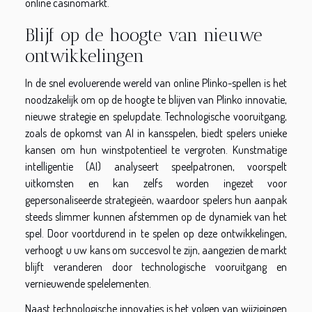
online casinomarkt.
Blijf op de hoogte van nieuwe
ontwikkelingen
In de snel evoluerende wereld van online Plinko-spellen is het
noodzakelijk om op de hoogte te blijven van Plinko innovatie,
nieuwe strategie en spelupdate. Technologische vooruitgang,
zoals de opkomst van AI in kansspelen, biedt spelers unieke
kansen om hun winstpotentieel te vergroten. Kunstmatige
intelligentie (AI) analyseert speelpatronen, voorspelt
uitkomsten en kan zelfs worden ingezet voor
gepersonaliseerde strategieën, waardoor spelers hun aanpak
steeds slimmer kunnen afstemmen op de dynamiek van het
spel. Door voortdurend in te spelen op deze ontwikkelingen,
verhoogt u uw kans om succesvol te zijn, aangezien de markt
blijft veranderen door technologische vooruitgang en
vernieuwende spelelementen.
Naast technologische innovaties is het volgen van wijzigingen