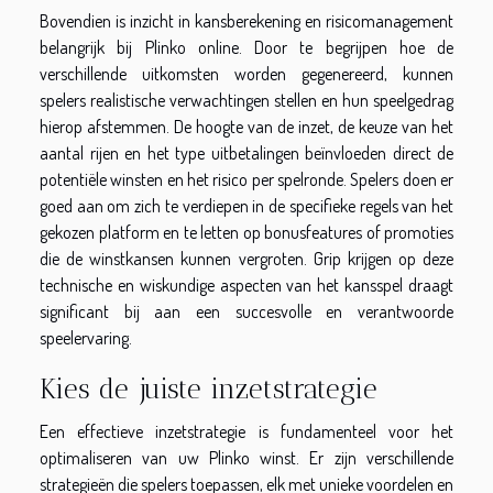
Bovendien is inzicht in kansberekening en risicomanagement
belangrijk bij Plinko online. Door te begrijpen hoe de
verschillende uitkomsten worden gegenereerd, kunnen
spelers realistische verwachtingen stellen en hun speelgedrag
hierop afstemmen. De hoogte van de inzet, de keuze van het
aantal rijen en het type uitbetalingen beïnvloeden direct de
potentiële winsten en het risico per spelronde. Spelers doen er
goed aan om zich te verdiepen in de specifieke regels van het
gekozen platform en te letten op bonusfeatures of promoties
die de winstkansen kunnen vergroten. Grip krijgen op deze
technische en wiskundige aspecten van het kansspel draagt
significant bij aan een succesvolle en verantwoorde
speelervaring.
Kies de juiste inzetstrategie
Een effectieve inzetstrategie is fundamenteel voor het
optimaliseren van uw Plinko winst. Er zijn verschillende
strategieën die spelers toepassen, elk met unieke voordelen en