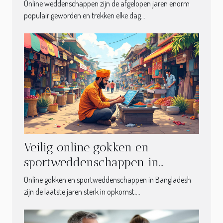
weddenschappen?
Online weddenschappen zijn de afgelopen jaren enorm
populair geworden en trekken elke dag...
Veilig online gokken en
sportweddenschappen in
Bangladesh
Online gokken en sportweddenschappen in Bangladesh
zijn de laatste jaren sterk in opkomst,...