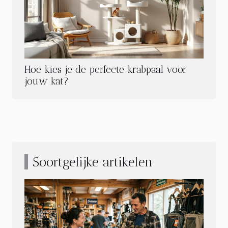
Hoe kies je de perfecte krabpaal voor
jouw kat?
Soortgelijke artikelen