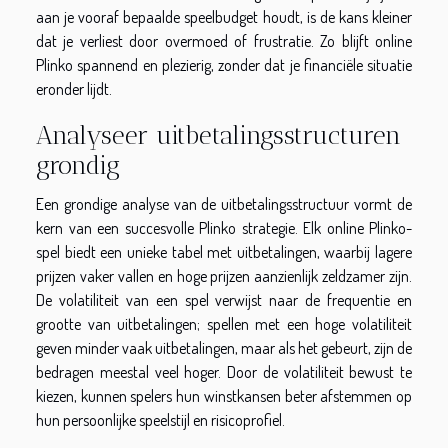
aan je vooraf bepaalde speelbudget houdt, is de kans kleiner
dat je verliest door overmoed of frustratie. Zo blijft online
Plinko spannend en plezierig, zonder dat je financiële situatie
eronder lijdt.
Analyseer uitbetalingsstructuren
grondig
Een grondige analyse van de uitbetalingsstructuur vormt de
kern van een succesvolle Plinko strategie. Elk online Plinko-
spel biedt een unieke tabel met uitbetalingen, waarbij lagere
prijzen vaker vallen en hoge prijzen aanzienlijk zeldzamer zijn.
De volatiliteit van een spel verwijst naar de frequentie en
grootte van uitbetalingen; spellen met een hoge volatiliteit
geven minder vaak uitbetalingen, maar als het gebeurt, zijn de
bedragen meestal veel hoger. Door de volatiliteit bewust te
kiezen, kunnen spelers hun winstkansen beter afstemmen op
hun persoonlijke speelstijl en risicoprofiel.