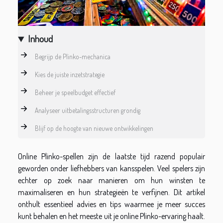
Inhoud
Begrijp de Plinko-mechanica
Kies de juiste inzetstrategie
Beheer je speelbudget effectief
Analyseer uitbetalingsstructuren grondig
Blijf op de hoogte van nieuwe ontwikkelingen
Online Plinko-spellen zijn de laatste tijd razend populair
geworden onder liefhebbers van kansspelen. Veel spelers zijn
echter op zoek naar manieren om hun winsten te
maximaliseren en hun strategieën te verfijnen. Dit artikel
onthult essentieel advies en tips waarmee je meer succes
kunt behalen en het meeste uit je online Plinko-ervaring haalt.