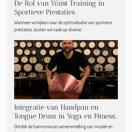
De Rol van Waist Training in
Sportieve Prestaties
Wanneer we kijken naar de optimalisatie van sportieve
prestaties, stuiten we vaak op diverse...
Integratie van Handpan en
Tongue Drum in Yoga en Fitness
Workouts
Ontdek de harmonieuze samensmelting van muziek en