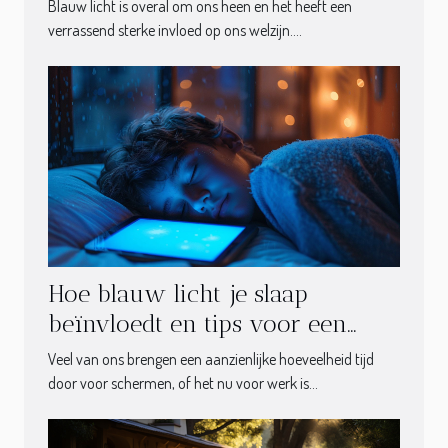
vermijden
Blauw licht is overal om ons heen en het heeft een
verrassend sterke invloed op ons welzijn....
Hoe blauw licht je slaap
beïnvloedt en tips voor een
digitale detox
Veel van ons brengen een aanzienlijke hoeveelheid tijd
door voor schermen, of het nu voor werk is...