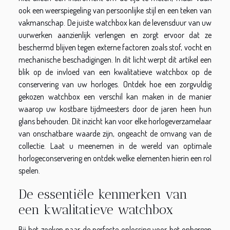
ook een weerspiegeling van persoonlijke stijl en een teken van
vakmanschap. De juiste watchbox kan de levensduur van uw
uurwerken aanzienlijk verlengen en zorgt ervoor dat ze
beschermd blijven tegen externe factoren zoals stof, vocht en
mechanische beschadigingen. In dit licht werpt dit artikel een
blik op de invloed van een kwalitatieve watchbox op de
conservering van uw horloges. Ontdek hoe een zorgvuldig
gekozen watchbox een verschil kan maken in de manier
waarop uw kostbare tijdmeesters door de jaren heen hun
glans behouden. Dit inzicht kan voor elke horlogeverzamelaar
van onschatbare waarde zijn, ongeacht de omvang van de
collectie. Laat u meenemen in de wereld van optimale
horlogeconservering en ontdek welke elementen hierin een rol
spelen.
De essentiële kenmerken van
een kwalitatieve watchbox
Bij het zoeken naar de perfecte oplossing voor het opbergen