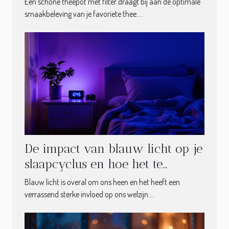
Een schone theepot met filter draagt bij aan de optimale
smaakbeleving van je favoriete thee....
De impact van blauw licht op je
slaapcyclus en hoe het te
vermijden
Blauw licht is overal om ons heen en het heeft een
verrassend sterke invloed op ons welzijn....