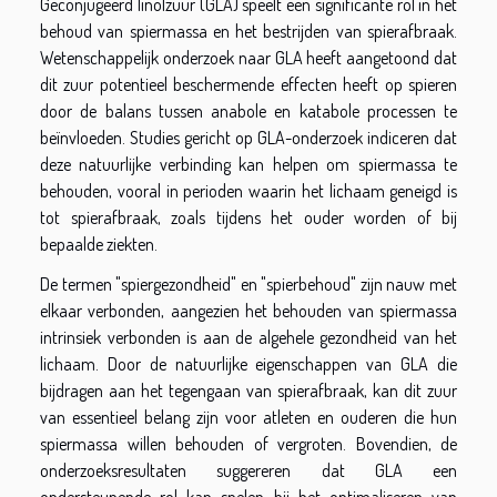
Geconjugeerd linolzuur (GLA) speelt een significante rol in het
behoud van spiermassa en het bestrijden van spierafbraak.
Wetenschappelijk onderzoek naar GLA heeft aangetoond dat
dit zuur potentieel beschermende effecten heeft op spieren
door de balans tussen anabole en katabole processen te
beïnvloeden. Studies gericht op GLA-onderzoek indiceren dat
deze natuurlijke verbinding kan helpen om spiermassa te
behouden, vooral in perioden waarin het lichaam geneigd is
tot spierafbraak, zoals tijdens het ouder worden of bij
bepaalde ziekten.
De termen "spiergezondheid" en "spierbehoud" zijn nauw met
elkaar verbonden, aangezien het behouden van spiermassa
intrinsiek verbonden is aan de algehele gezondheid van het
lichaam. Door de natuurlijke eigenschappen van GLA die
bijdragen aan het tegengaan van spierafbraak, kan dit zuur
van essentieel belang zijn voor atleten en ouderen die hun
spiermassa willen behouden of vergroten. Bovendien, de
onderzoeksresultaten suggereren dat GLA een