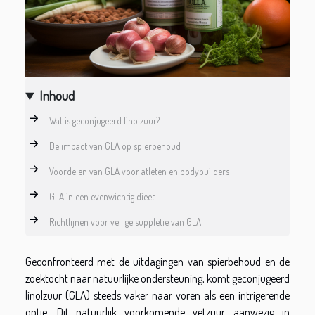
Inhoud
Wat is geconjugeerd linolzuur?
De impact van GLA op spierbehoud
Voordelen van GLA voor atleten en bodybuilders
GLA in een evenwichtig dieet
Richtlijnen voor veilige suppletie van GLA
Geconfronteerd met de uitdagingen van spierbehoud en de
zoektocht naar natuurlijke ondersteuning, komt geconjugeerd
linolzuur (GLA) steeds vaker naar voren als een intrigerende
optie. Dit natuurlijk voorkomende vetzuur, aanwezig in