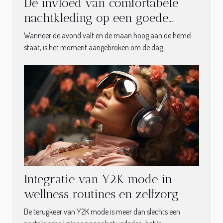
De invloed van comfortabele
nachtkleding op een goede
nachtrust
Wanneer de avond valt en de maan hoog aan de hemel
staat, is het moment aangebroken om de dag...
Integratie van Y2K mode in
wellness routines en zelfzorg
De terugkeer van Y2K mode is meer dan slechts een