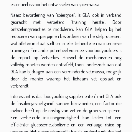
essentieel is voor het ontwikkelen van spiermassa.
Naast bevordering van 'spiergroei', is GLA ook in verband
gebracht met verbeterd 'training herstel'. Door
ontstekingsreacties te moduleren, kan GLA helpen bij het
reduceren van spierpijn en bevorderen van herstelprocessen,
wat atleten in staat stelt om sneller te herstellen na intensieve
trainingen. Een ander potentieel voordeel voor bodybuilders is
de impact op 'vetverlies'. Hoewel de mechanismen nog
volledig moeten worden ontrafeld, toont onderzoek aan dat
GLA kan bijdragen aan een verminderde vetmassa, mogelijk
door de manier waarop het lichaam vet opslaat en
verbrandt.
Interessant is dat 'bodybuilding supplementen' met GLA ook
de 'insulinegevoeligheid' kunnen beïnvloeden, een factor die
invloed heeft op de opslag van vet en de groei van spieren.
Een verbeterde insulinegevoeligheid kan leiden tot een
efficiënter glucosemetabolisme en een verlaagd risico op
vetopslag. Het wetenschappelijk bewijs ondersteunt dus het